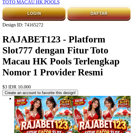
TOTO MACAU HK POOLS
LOGIN
DAFTAR
Design ID: 74165272
RAJABET123 - Platform
Slot777 dengan Fitur Toto
Macau HK Pools Terlengkap
Nomor 1 Provider Resmi
$3
IDR 10.000
Create an account to favorite this design!