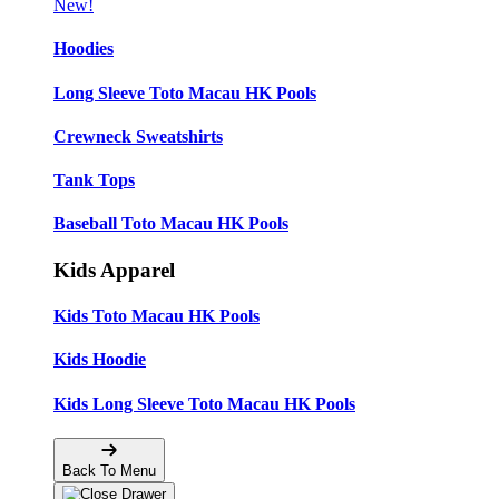
New!
Hoodies
Long Sleeve Toto Macau HK Pools
Crewneck Sweatshirts
Tank Tops
Baseball Toto Macau HK Pools
Kids Apparel
Kids Toto Macau HK Pools
Kids Hoodie
Kids Long Sleeve Toto Macau HK Pools
Back To Menu