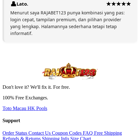
Lato.
Menurut saya RAJABET123 punya kombinasi yang pas:
login cepat, tampilan premium, dan pilihan provider
yang lengkap. Halamannya sederhana tetapi tetap
informatif.
Don't love it? We'll fix it. For free.
100% Free Exchanges.
Toto Macau HK Pools
Support
Order Status
Contact Us
Coupon Codes
FAQ
Free Shipping
Refunds & Returns
Shipping Info
Size Chart