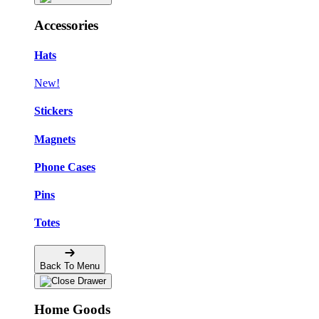
Accessories
Hats
New!
Stickers
Magnets
Phone Cases
Pins
Totes
Back To Menu
Home Goods