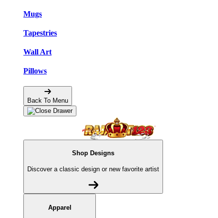
Mugs
Tapestries
Wall Art
Pillows
Back To Menu
Shop Designs
Discover a classic design or new favorite artist
Apparel