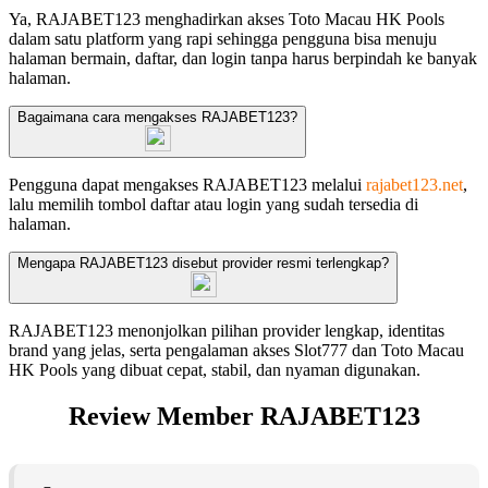
Ya, RAJABET123 menghadirkan akses Toto Macau HK Pools
dalam satu platform yang rapi sehingga pengguna bisa menuju
halaman bermain, daftar, dan login tanpa harus berpindah ke banyak
halaman.
Bagaimana cara mengakses RAJABET123?
Pengguna dapat mengakses RAJABET123 melalui
rajabet123.net
,
lalu memilih tombol daftar atau login yang sudah tersedia di
halaman.
Mengapa RAJABET123 disebut provider resmi terlengkap?
RAJABET123 menonjolkan pilihan provider lengkap, identitas
brand yang jelas, serta pengalaman akses Slot777 dan Toto Macau
HK Pools yang dibuat cepat, stabil, dan nyaman digunakan.
Review Member RAJABET123